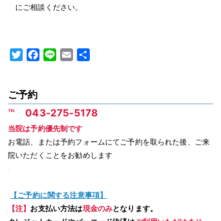
にご相談ください。
T
F
L
E
共
w
a
i
m
有
i
c
n
a
t
e
e
i
ご予約
t
b
l
℡ 043-275-5178
e
o
当院は予約優先制です
r
o
お電話、または予約フォームにてご予約を取られた後、ご来
k
院いただくことをお勧めします
【ご予約に関する注意事項】
【注】
お支払い方法は
現金のみ
となります。