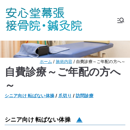
内
容
を
安心堂
℡ 043-275-
ス
5178
キ
幕張接
ッ
プ
骨院・
ホーム
施術内容
自費診療～ご年配の方へ～
自費診療～ご年配の方へ
鍼灸院
～
シニア向け 転ばない体操
/
爪切り
/
訪問診療
シニア向け 転ばない体操
▲