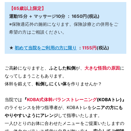
【65歳以上限定】
運動15分 ＋ マッサージ10分 ： 1650円(税込)
※保険適応外の施術になります。保険診療との併用をご
希望の方はご相談ください。
★
初めて当院をご利用の方に限り
：
1155円
(税込)
ご高齢になりますと、
ふとした転倒
が、
大きな怪我の原因
に
なってしまうこともあります。
体幹を鍛えて、
転倒しにくい体
を作りませんか？
当院では
『
KOBA式体幹バランストレーニング
(KOBAトレ)』
のライセンスを持つ指導者が、KOBAトレを
シニアの方にも
やりやすいようにアレンジ
して指導いたします。
一人ひとりのお体に合わせたメニューをご提案いたしますの