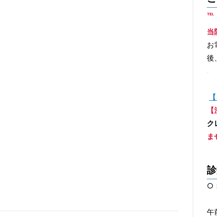
℡
当
お
後
【
【
ク
ま
診
○
午前