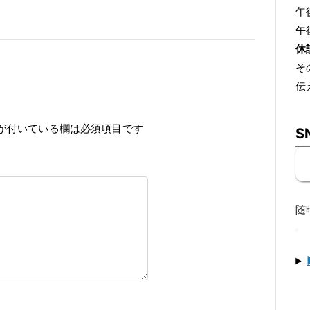
午後
午後
休
そ
伝
が付いている欄は必須項目です
S
随