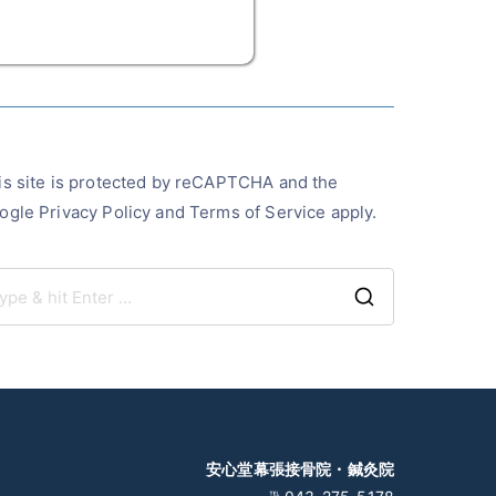
is site is protected by reCAPTCHA and the
ogle
Privacy Policy
and
Terms of Service
apply.
S
e
a
r
c
h
安心堂幕張接骨院・鍼灸院
f