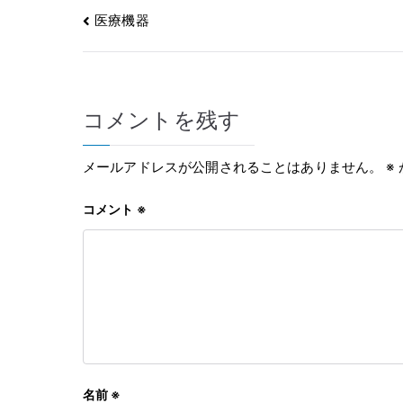
t
b
l
e
投
医療機器
e
o
稿
r
o
k
ナ
コメントを残す
ビ
ゲ
メールアドレスが公開されることはありません。
※
ー
コメント
※
シ
ョ
ン
名前
※