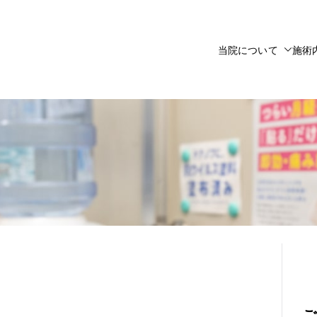
当院について
施術
心堂幕張接骨院・鍼灸院
75-5178
ご