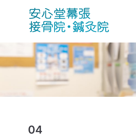
内
容
を
安
℡ 043-2
ス
キ
ッ
プ
04