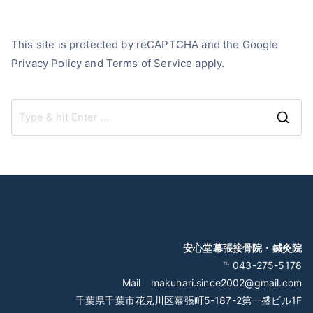
This site is protected by reCAPTCHA and the Google
Privacy Policy
and
Terms of Service
apply.
S
e
a
r
c
h
f
安心堂幕張接骨院・鍼灸院
o
℡ 043-275-5178
r
Mail makuhari.since2002@gmail.com
:
千葉県千葉市花見川区幕張町5-187-2第一盛ビル1F