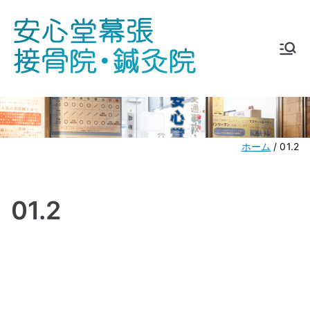
内
容
を
安心堂
℡ 043-275-
ス
5178
キ
幕張接
ッ
プ
骨院・
ホーム
01.2
鍼灸院
01.2