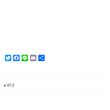
T
F
L
E
共
w
a
i
m
有
i
c
n
a
t
e
e
i
t
b
l
投
01.2
e
o
稿
r
o
k
ナ