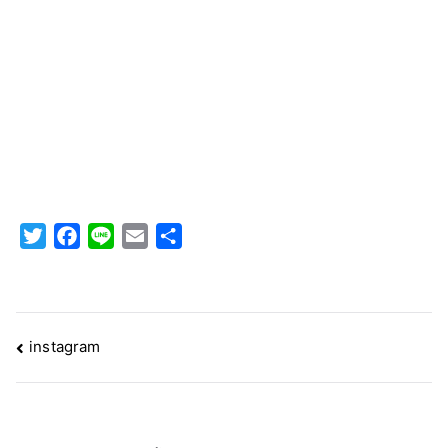
T
F
L
E
共
w
a
i
m
有
i
c
n
a
t
e
e
i
t
b
l
投
instagram
e
o
稿
r
o
k
ナ