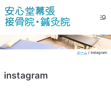
内
容
を
安心堂
℡ 043-275-
ス
5178
キ
幕張接
ッ
プ
骨院・
ホーム
instagram
鍼灸院
instagram