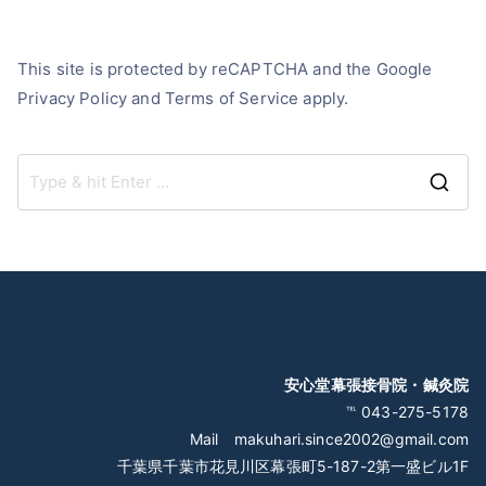
This site is protected by reCAPTCHA and the Google
Privacy Policy
and
Terms of Service
apply.
S
e
a
r
c
h
f
安心堂幕張接骨院・鍼灸院
o
℡ 043-275-5178
r
Mail makuhari.since2002@gmail.com
:
千葉県千葉市花見川区幕張町5-187-2第一盛ビル1F